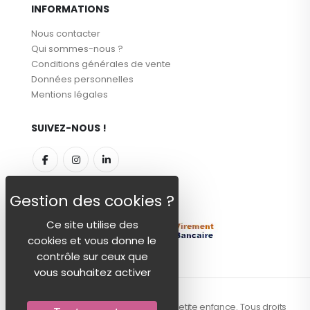
INFORMATIONS
Nous contacter
Qui sommes-nous ?
Conditions générales de vente
Données personnelles
Mentions légales
SUIVEZ-NOUS !
MODES DE PAIEMENT
Ce site utilise des
cookies et vous donne le
contrôle sur ceux que
vous souhaitez activer
© 2026 - Centex, la référence textile petite enfance. Tous droits