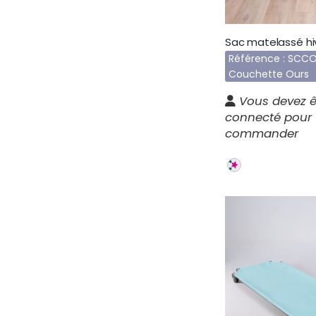
Référence : SCCO
Couchette Ours
Vous devez ê
connecté pour
commander