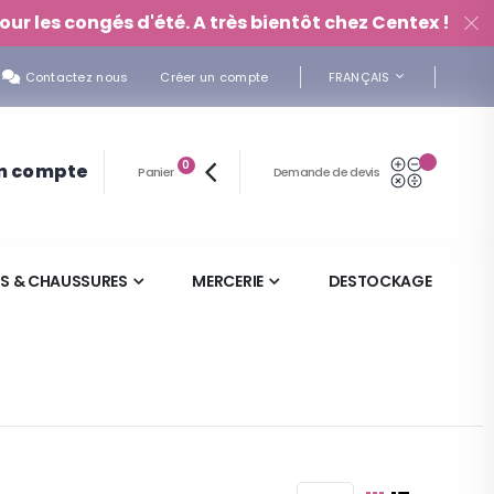
our les congés d'été. A très bientôt chez Centex !
LANGUE
Contactez nous
Créer un compte
FRANÇAIS
articles
Mon Devi
0
n compte
Panier
Demande de devis
Panier
S & CHAUSSURES
MERCERIE
DESTOCKAGE