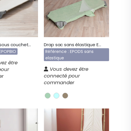
Drap de dessous couchette bio EPOPBIO
Drap sac sans élastique EPODS
 EPOPBIO
Référence : EPODS sans
elastique
ez être
Vous devez être
pour
connecté pour
er
commander