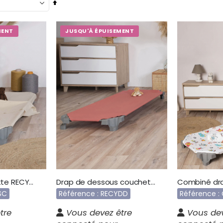
Par
ordre
décroissant
MENT
JUSQU'À ÉPUISEMENT
Drap sac couchette RECYSC
Drap de dessous couchette recyclé RECYDD
SC
Référence : RECYDD
Référence 
tre
Vous devez être
Vous dev