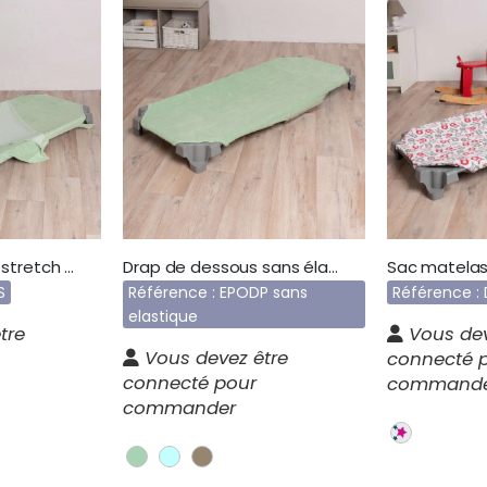
Drap sac éponge stretch EPODS
Drap de dessous sans élastique EPODP
S
Référence : EPODP sans
Référence :
elastique
tre
Vous dev
Vous devez être
connecté 
connecté pour
command
commander