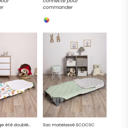
pour
connecté pour
er
commander
Sac couchage été doublé éponge imprimé ours SCTI34
Sac matelassé SCOCSC