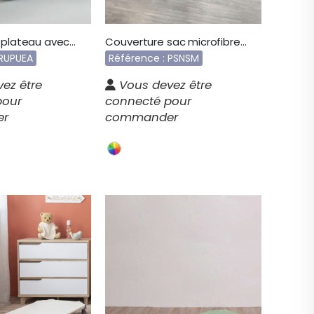
Alèse forme plateau avec élastiques d’angles RUPUEA
Couverture sac microfibre PSNSM
 RUPUEA
Référence : PSNSM
ez être
Vous devez être
pour
connecté pour
er
commander