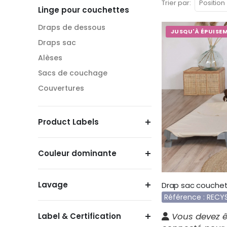
Trier par
Linge pour couchettes
Draps de dessous
JUSQU'À ÉPUISE
Draps sac
Alèses
Sacs de couchage
Couvertures
Product Labels
Couleur dominante
Lavage
Référence : RECY
Vous devez ê
Label & Certification