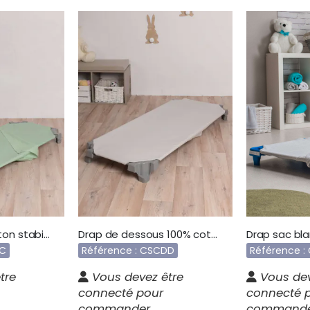
Drap sac 100% coton stabilisé CSCSC
Drap de dessous 100% coton stabilisé CSCDD
SC
Référence : CSCDD
Référence :
tre
Vous devez être
Vous dev
connecté pour
connecté 
commander
command