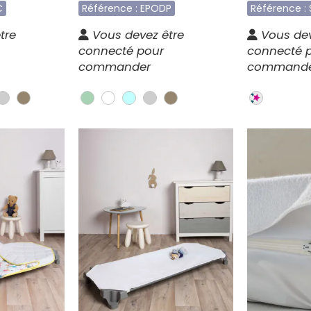
C
Référence : EPODP
Référence :
tre
Vous devez être
Vous dev
connecté pour
connecté 
commander
command