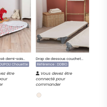
Sac matelassé demi-saison imprimé chouette DUPOLI
Drap de dessous couchette 100% coton bio DDBIO
 DUPOLI Chouette
Référence : DDBIO
ez être
Vous devez être
pour
connecté pour
er
commander