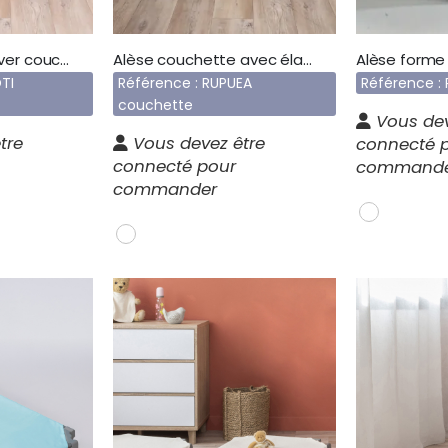
Sac matelassé hiver couchette imprimé ours SCCOTI
Alèse couchette avec élastiques d’angles RUPUEA
TI
Référence : RUPUEA
Référence :
couchette
Vous dev
tre
Vous devez être
connecté 
connecté pour
command
commander