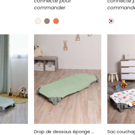
connecté pour
connecté 
commander
command
Drap de dessous éponge stretch EPODP