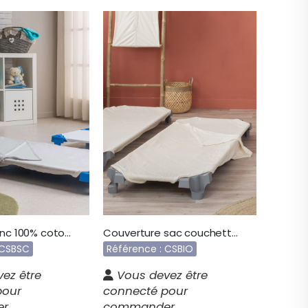
Drap sac blanc 100% coton stabilisé CSBSC
Couverture sac couchette CSBIO
 CSBSC
Référence : CSBIO
ez être
Vous devez être
pour
connecté pour
er
commander