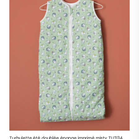
Turbulette été doublée éponge imprimé misty TUTI34