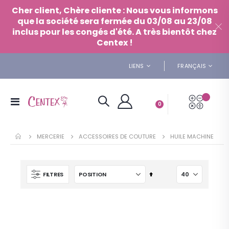
Panneau de gestion des cookies
Cher client, Chère cliente : Nous vous informons
que la société sera fermée du 03/08 au 23/08
inclus pour les congés d'été. A très bientôt chez
Centex !
LANGUE
LIENS
FRANÇAIS
Mon De
Basculer
articles
0
Panier
la
navigation
MERCERIE
ACCESSOIRES DE COUTURE
HUILE MACHINE
Par
FILTRES
ordre
décroissant