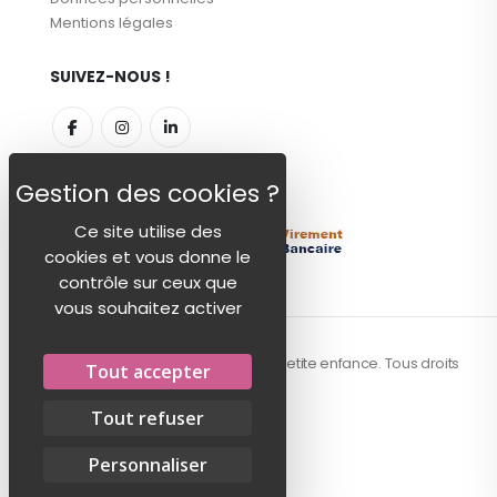
Mentions légales
SUIVEZ-NOUS !
MODES DE PAIEMENT
Ce site utilise des
cookies et vous donne le
contrôle sur ceux que
vous souhaitez activer
© 2026 - Centex, la référence textile petite enfance. Tous droits
Tout accepter
réservés.
Tout refuser
Personnaliser