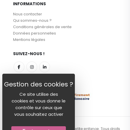
INFORMATIONS
Nous contacter
Qui sommes-nous ?
Conditions générales de vente
Données personnelles
Mentions légales
SUIVEZ-NOUS !
MODES DE PAIEMENT
Ce site utilise des
cookies et vous donne le
contrôle sur ceux que
vous souhaitez activer
© 2026 - Centex, la référence textile petite enfance. Tous droits